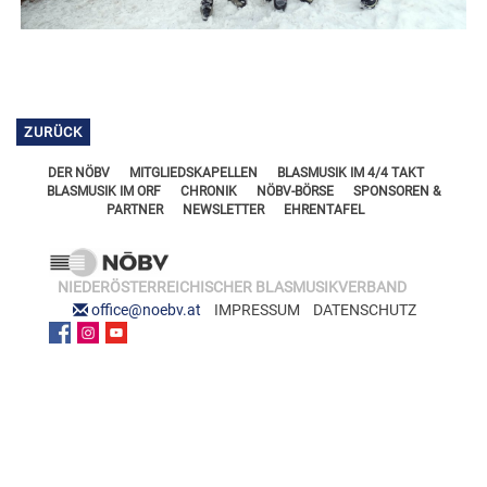
FÖRDERERNADELN
BEZIRKSJUGENDREFERENTEN
VERDIENSTKREUZE
BEZIRKSSTABFÜHRER
EHRENKREUZE
EHRENRING
ZURÜCK
JOSEF LEEB-MEDAILLE
DER NÖBV
MITGLIEDSKAPELLEN
BLASMUSIK IM 4/4 TAKT
BLASMUSIK IM ORF
CHRONIK
NÖBV-BÖRSE
SPONSOREN &
PARTNER
NEWSLETTER
EHRENTAFEL
NIEDERÖSTERREICHISCHER BLASMUSIKVERBAND
office@noebv.at
IMPRESSUM
DATENSCHUTZ